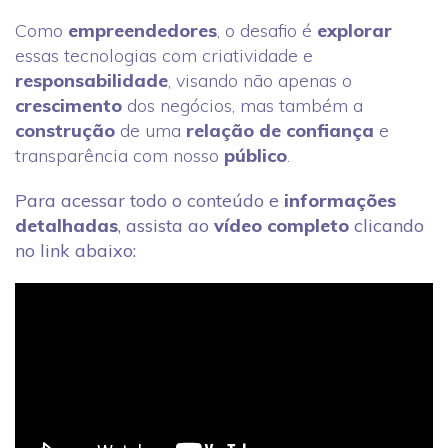
Como
empreendedores
, o desafio é
explorar
essas tecnologias com criatividade e
responsabilidade
, visando não apenas o
crescimento
dos negócios, mas também a
construção
de uma
relação de confiança
e
transparência com nosso
público
.
Para acessar todo o conteúdo e
informações
detalhadas
, assista ao
vídeo completo
clicando
no
link abaixo
: