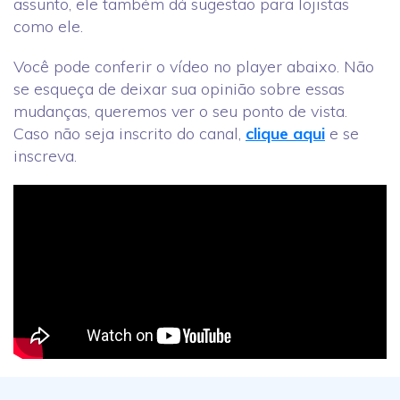
assunto, ele também dá sugestão para lojistas
como ele.
Você pode conferir o vídeo no player abaixo. Não
se esqueça de deixar sua opinião sobre essas
mudanças, queremos ver o seu ponto de vista.
Caso não seja inscrito do canal,
clique aqui
e se
inscreva.