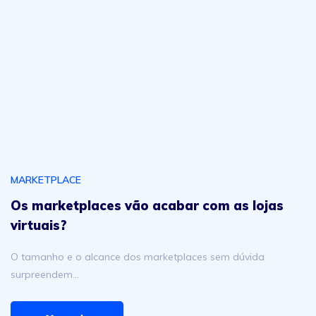
Os marketplaces vão acabar com as lojas virtuais?
MARKETPLACE
Os marketplaces vão acabar com as lojas
virtuais?
O tamanho e o alcance dos marketplaces sem dúvida
surpreendem…