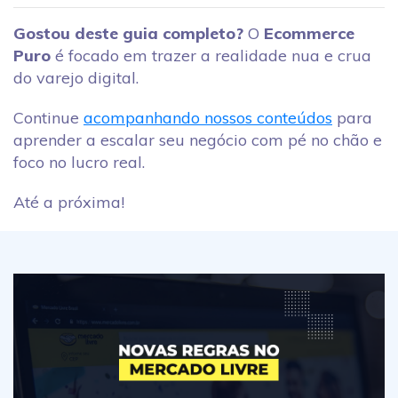
Gostou deste guia completo?
O
Ecommerce
Puro
é focado em trazer a realidade nua e crua
do varejo digital.
Continue
acompanhando nossos conteúdos
para
aprender a escalar seu negócio com pé no chão e
foco no lucro real.
Até a próxima!
Mercado Livre: novas regras de envio