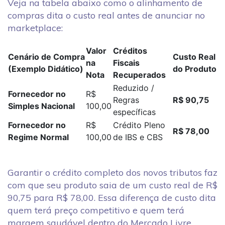
Veja na tabela abaixo como o alinhamento de
compras dita o custo real antes de anunciar no
marketplace:
Valor
Créditos
Cenário de Compra
Custo Real
na
Fiscais
(Exemplo Didático)
do Produto
Nota
Recuperados
Reduzido /
Fornecedor no
R$
Regras
R$ 90,75
Simples Nacional
100,00
específicas
Fornecedor no
R$
Crédito Pleno
R$ 78,00
Regime Normal
100,00
de IBS e CBS
Garantir o crédito completo dos novos tributos faz
com que seu produto saia de um custo real de R$
90,75 para R$ 78,00. Essa diferença de custo dita
quem terá preço competitivo e quem terá
margem saudável dentro do Mercado Livre.