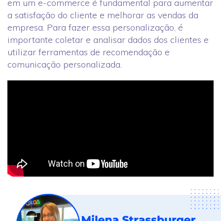
em um e-commerce é fundamental para aumentar
a satisfação do cliente e melhorar as vendas da
empresa. Para fazer essa personalização, é
importante coletar e analisar dados dos clientes e
utilizar ferramentas de recomendação e
comunicação personalizada.