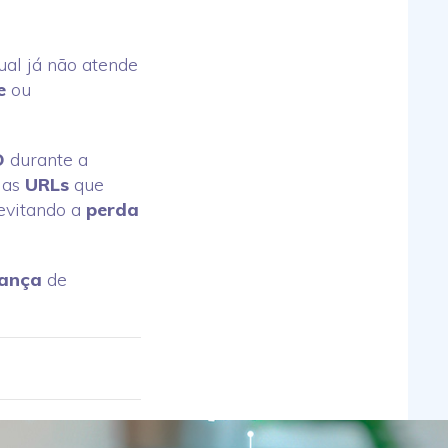
ual já não atende
e
ou
O
durante a
 as
URLs
que
 evitando a
perda
ança
de