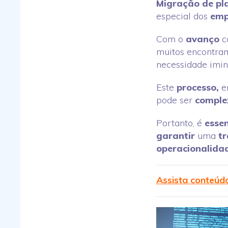
Migração de pl
especial dos
emp
Com o
avanço
c
muitos encontra
necessidade imi
Este
processo,
e
pode ser
comple
Portanto, é
essen
garantir
uma
t
operacionalida
Assista conteúd