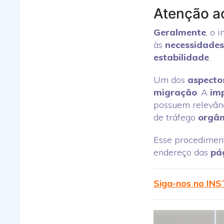
Atenção a
Geralmente
, o 
às
necessidades
estabilidade
.
Um dos
aspecto
migração
. A
im
possuem relevân
de tráfego
orgân
Esse procedime
endereço das
pá
Siga-nos no I