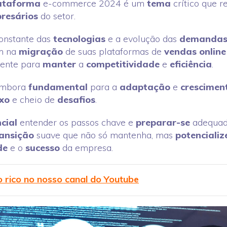
ataforma
e-commerce 2024 é um
tema
crítico que 
resários
do setor.
onstante das
tecnologias
e a evolução das
demanda
m na
migração
de suas plataformas de
vendas online
nente para
manter
a
competitividade
e
eficiência
.
mbora
fundamental
para a
adaptação
e
crescimen
xo
e cheio de
desafios
.
cial
entender os passos chave e
preparar-se
adequad
ransição
suave que não só mantenha, mas
potencializ
de
e o
sucesso
da empresa.
o rico no nosso canal do Youtube