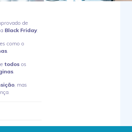
mprovado de
 a
Black Friday
.
es como o
mas
.
de
todos
os
ginas
.
sição
, mas
nça.