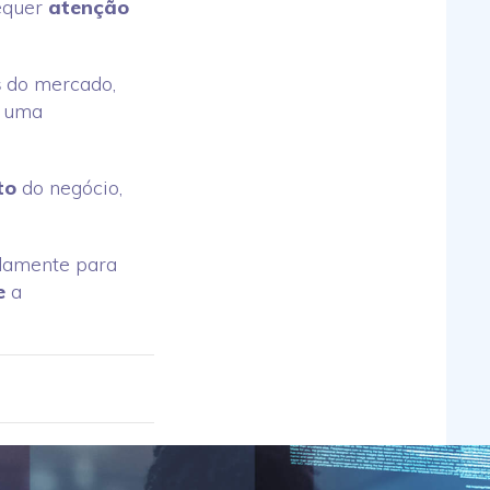
requer
atenção
s
do mercado,
uma
to
do negócio,
amente para
e
a