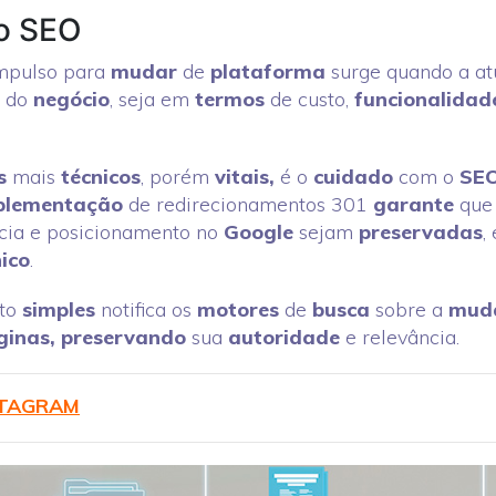
o SEO
impulso para
mudar
de
plataforma
surge quando a at
do
negócio
, seja em
termos
de custo,
funcionalidad
s
mais
técnicos
, porém
vitais,
é o
cuidado
com o
SE
plementação
de redirecionamentos 301
garante
que
cia e posicionamento no
Google
sejam
preservadas
,
ico
.
nto
simples
notifica os
motores
de
busca
sobre a
mud
ginas,
preservando
sua
autoridade
e relevância.
NSTAGRAM