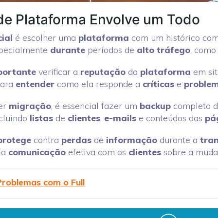
de Plataforma Envolve um Todo
ial
é escolher uma
plataforma
com um histórico co
specialmente
durante
períodos de
alto tráfego
, como
ortante
verificar a
reputação
da
plataforma
em sit
para
entender
como ela responde a
críticas
e
proble
er
migração
, é essencial fazer um
backup
completo 
ncluindo
listas
de
clientes
,
e-mails
e conteúdos das
pá
protege
contra
perdas
de
informação
durante a
tran
a
comunicação
efetiva com os
clientes
sobre a muda
roblemas com o Full