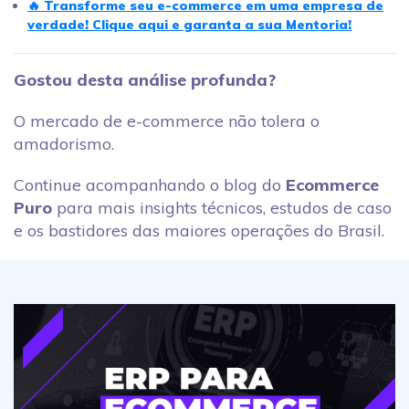
🔥 Transforme seu e-commerce em uma empresa de
verdade! Clique aqui e garanta a sua Mentoria!
Gostou desta análise profunda?
O mercado de e-commerce não tolera o
amadorismo.
Continue acompanhando o blog do
Ecommerce
Puro
para mais insights técnicos, estudos de caso
e os bastidores das maiores operações do Brasil.
O que é o ERP: Descubra como ele pode ajudar seu ec